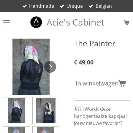
Handmade
Unique
Belgian
Ga
direct
Acie's Cabinet
naar
de
hoofdinhoud
The Painter
€ 49,00
In winkelwagen
🇳🇱 Wordt deze
handgemaakte kapsjaal
jouw nieuwe favoriet?