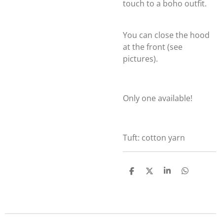
touch to a boho outfit.
You can close the hood
at the front (see
pictures).
Only one available!
Tuft: cotton yarn
D
D
S
D
e
e
h
e
l
e
a
l
e
l
r
e
n
e
n