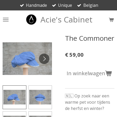
Handmade
Unique
Belgian
Ga
direct
Acie's Cabinet
naar
de
hoofdinhoud
The Commoner
€ 59,00
In winkelwagen
🇳🇱 Op zoek naar een
warme pet voor tijdens
de herfst en winter?