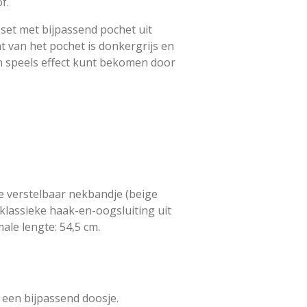
f.
n set met bijpassend pochet uit
t van het pochet is donkergrijs en
en speels effect kunt bekomen door
te verstelbaar nekbandje (beige
 klassieke haak-en-oogsluiting uit
ale lengte: 54,5 cm.
 een bijpassend doosje.