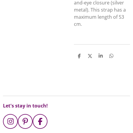
and-eye closure (silver
metal). This strap has a
maximum length of 53
cm.
D
D
S
D
e
e
h
e
l
e
a
l
e
l
r
e
n
e
n
Tags: Boogschutter; Sagittarius; Sagittarius gifts; archery;
boogschieten
Let's stay in touch!
I
P
F
n
i
a