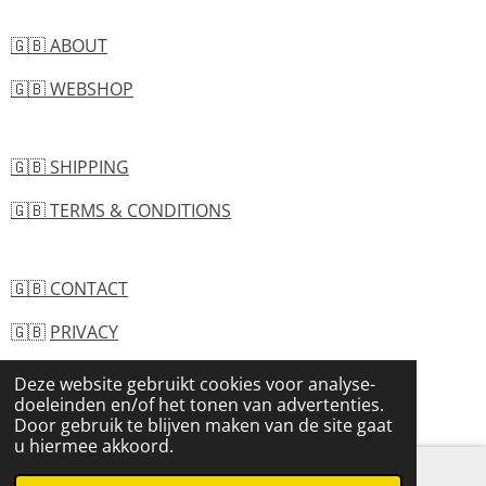
🇬🇧 ABOUT
🇬🇧 WEBSHOP
🇬🇧 SHIPPING
🇬🇧 TERMS & CONDITIONS
🇬🇧 CONTACT
🇬🇧
PRIVACY
Deze website gebruikt cookies voor analyse-
© 2026 ACIE - Belgium - All rights reserved
doeleinden en/of het tonen van advertenties.
Powered by
JouwWeb
Door gebruik te blijven maken van de site gaat
u hiermee akkoord.