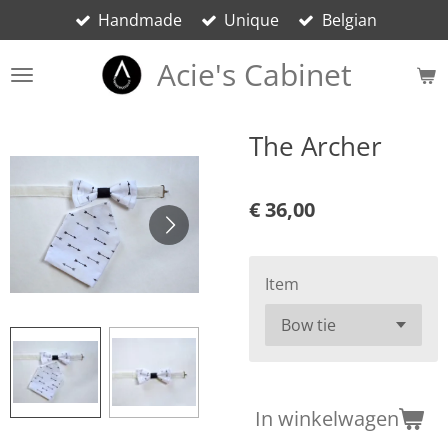
Handmade
Unique
Belgian
Ga
direct
Acie's Cabinet
naar
de
hoofdinhoud
The Archer
€ 36,00
Item
In winkelwagen