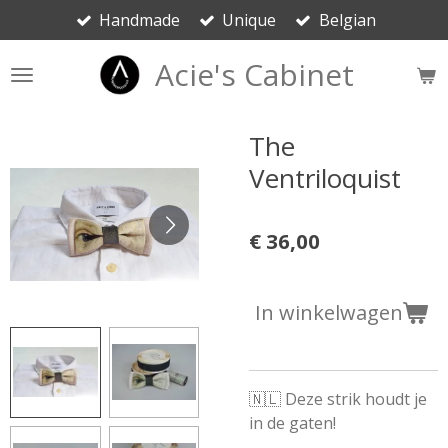
Handmade
Unique
Belgian
Ga
direct
Acie's Cabinet
naar
de
hoofdinhoud
The
Ventriloquist
€ 36,00
In winkelwagen
🇳🇱 Deze strik houdt je
in de gaten!