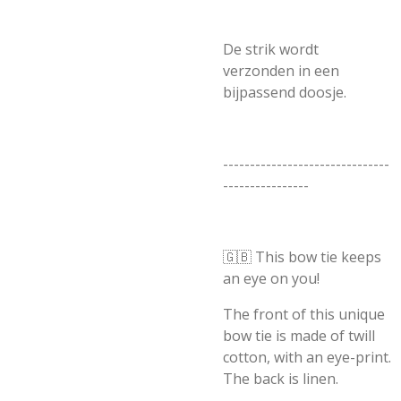
De strik wordt
verzonden in een
bijpassend doosje.
-------------------------------
----------------
🇬🇧 This bow tie keeps
an eye on you!
The front of this unique
bow tie is made of twill
cotton, with an eye-print.
The back is linen.